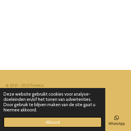
© 2021 - 2023 Firetecs
Powered by
JouwWeb
Deze website gebruikt cookies voor analyse-
doeleinden en/of het tonen van advertenties.
Door gebruik te blijven maken van de site gaat u
hiermee akkoord.
Akkoord
E-mailadres
Telefoonnummer
Kaart
Facebook
WhatsApp