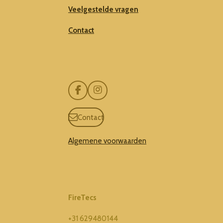
Veelgestelde vragen
Contact
F
I
a
n
c
s
Contact
e
t
b
a
o
g
Algemene voorwaarden
o
r
k
a
m
FireTecs
+31 629480144