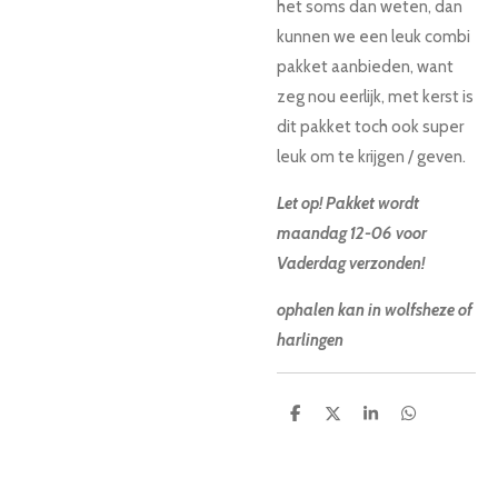
het soms dan weten, dan
kunnen we een leuk combi
pakket aanbieden, want
zeg nou eerlijk, met kerst is
dit pakket toch ook super
leuk om te krijgen / geven.
Let op! Pakket wordt
maandag 12-06 voor
Vaderdag verzonden!
ophalen kan in wolfsheze of
harlingen
D
D
S
D
e
e
h
e
l
e
a
l
e
l
r
e
n
e
n