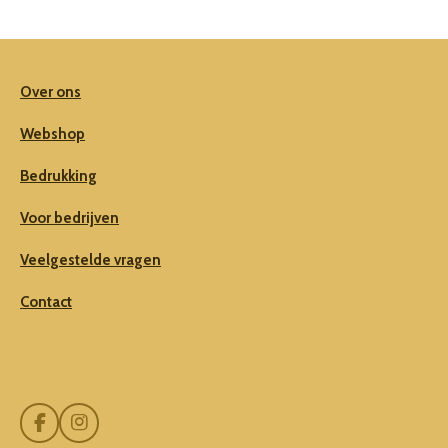
Over ons
Webshop
Bedrukking
Voor bedrijven
Veelgestelde vragen
Contact
F
I