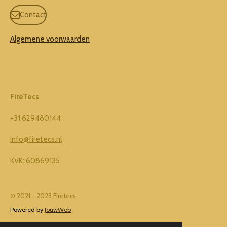
a
n
c
s
Contact
e
t
b
a
o
g
Algemene voorwaarden
o
r
k
a
m
FireTecs
+31 629480144
Info@firetecs.nl
KVK: 60869135
© 2021 - 2023 Firetecs
Powered by
JouwWeb