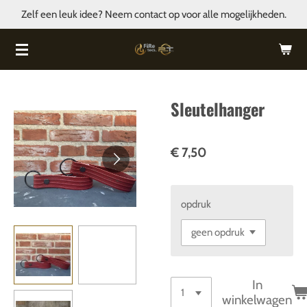
Zelf een leuk idee? Neem contact op voor alle mogelijkheden.
Ga
direct
naar
de
hoofdinhoud
Sleutelhanger
€ 7,50
opdruk
In
winkelwagen