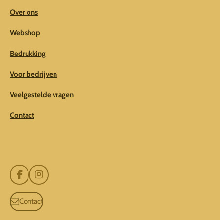
Over ons
Webshop
Bedrukking
Voor bedrijven
Veelgestelde vragen
Contact
F
I
a
n
c
s
Contact
e
t
b
a