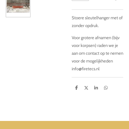
Stoere sleutelhanger met of
zonder opdruk.
Voor grotere afnamen (bijv
voor korpsen) raden we je
aan om contact op te nemen
voor de mogelijkheden
info@firetecs.nl
D
D
S
D
e
e
h
e
l
e
a
l
e
l
r
e
n
e
n