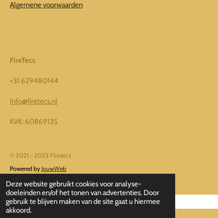
o
g
Algemene voorwaarden
o
r
k
a
m
FireTecs
+31 629480144
Info@firetecs.nl
KVK: 60869135
© 2021 - 2023 Firetecs
Powered by
JouwWeb
Deze website gebruikt cookies voor analyse-
doeleinden en/of het tonen van advertenties. Door
gebruik te blijven maken van de site gaat u hiermee
akkoord.