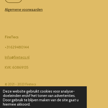
b
a
o
g
Algemene voorwaarden
o
r
k
a
m
FireTecs
+31 629480144
Info@firetecs.nl
KVK: 60869135
© 2021 - 2023 Firetecs
Powered by
JouwWeb
Deze website gebruikt cookies voor analyse-
doeleinden en/of het tonen van advertenties.
Door gebruik te blijven maken van de site gaat u
hiermee akkoord.