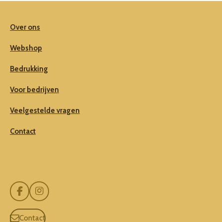
Over ons
Webshop
Bedrukking
Voor bedrijven
Veelgestelde vragen
Contact
F
I
a
n
c
s
Contact
e
t