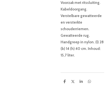
Voorzak met ritssluiting.
Kabeldoorgang.
Verstelbare gewatteerde
en versterkte
schouderriemen.
Gewatteerde rug.
Handgreep in nylon. (l) 28
(b) 14 (h) 40 cm. Inhoud:
15,7 liter.
D
D
S
D
e
e
h
e
l
e
a
l
e
l
r
e
n
e
n