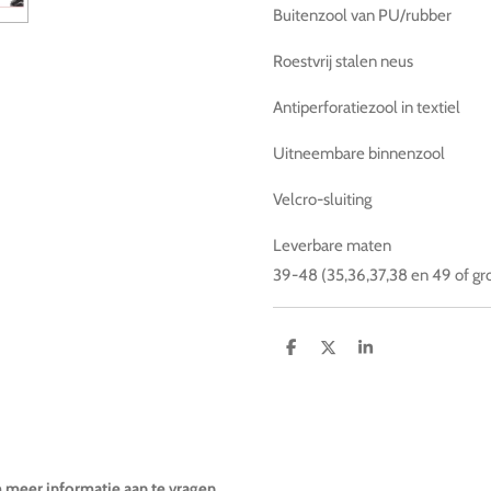
Buitenzool van PU/rubber
Roestvrij stalen neus
Antiperforatiezool in textiel
Uitneembare binnenzool
Velcro-sluiting
Leverbare maten
39-48 (35,36,37,38 en 49 of gr
D
D
S
e
e
h
l
e
a
e
l
r
n
e
m meer informatie aan te vragen.