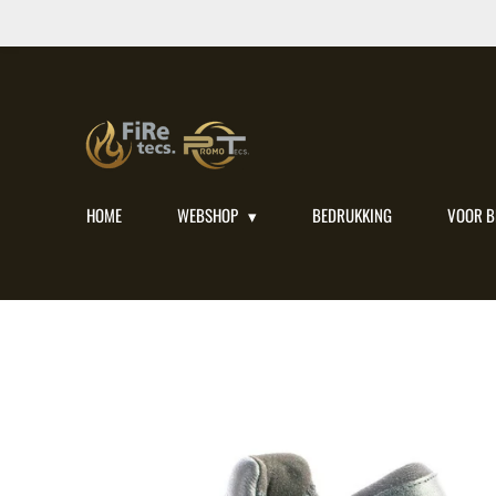
Ga
direct
naar
de
hoofdinhoud
HOME
WEBSHOP
BEDRUKKING
VOOR B