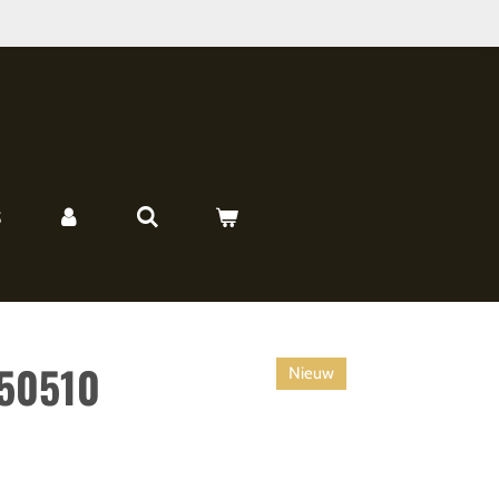
S
50510
Nieuw