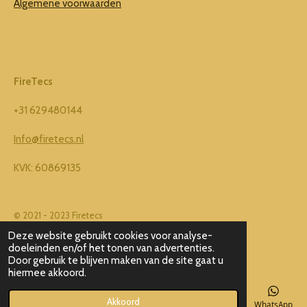
o
g
Algemene voorwaarden
o
r
k
a
m
FireTecs
+31 629480144
Info@firetecs.nl
KVK: 60869135
© 2021 - 2023 Firetecs
Powered by
JouwWeb
Deze website gebruikt cookies voor analyse-
doeleinden en/of het tonen van advertenties.
Door gebruik te blijven maken van de site gaat u
hiermee akkoord.
Akkoord
E-mailadres
Telefoonnummer
Kaart
Facebook
WhatsApp