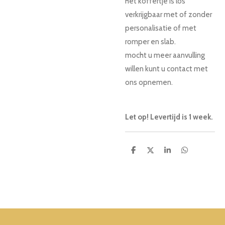
het koffertje is los
verkrijgbaar met of zonder
personalisatie of met
romper en slab.
mocht u meer aanvulling
willen kunt u contact met
ons opnemen.
Let op! Levertijd is 1 week.
D
D
S
D
e
e
h
e
l
e
a
l
e
l
r
e
n
e
n