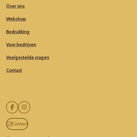
Over ons
Webshop
Bedrukking
Voor bedrijven
Veelgestelde vragen
Contact
F
I
a
n
c
s
Contact
e
t
b
a