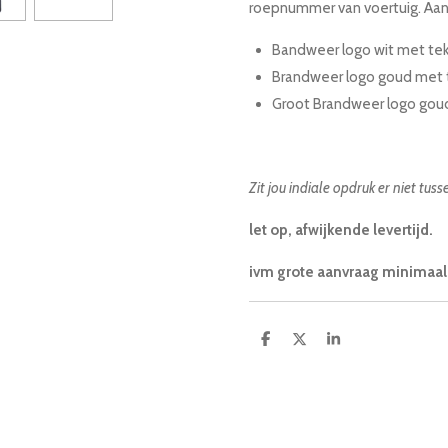
roepnummer van voertuig. Aan
Bandweer logo wit met te
Brandweer logo goud met 
Groot Brandweer logo gou
Zit jou indiale opdruk er niet tus
let op, afwijkende levertijd.
ivm grote aanvraag minimaal 
D
D
S
e
e
h
l
e
a
e
l
r
n
e