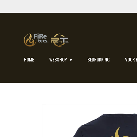
Ga
direct
naar
de
hoofdinhoud
HOME
WEBSHOP
BEDRUKKING
VOOR 