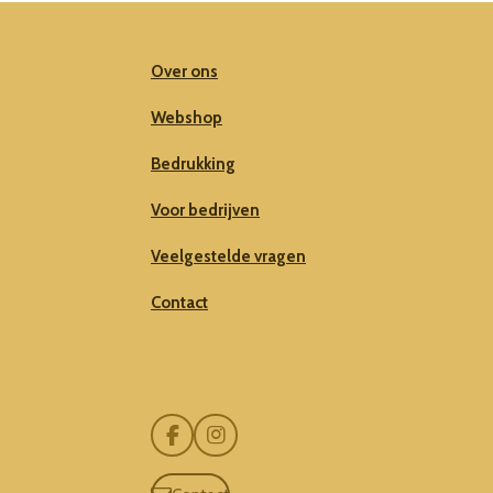
Over ons
Webshop
Bedrukking
Voor bedrijven
Veelgestelde vragen
Contact
F
I
a
n
c
s